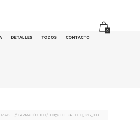
0
A
DETALLES
TODOS
CONTACTO
LIZABLE // FARMACÉUTICO
/
0011@LECLIKPHOTO_IMG_0006