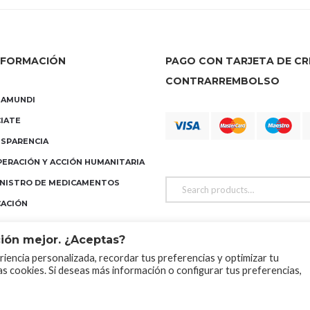
NFORMACIÓN
PAGO CON TARJETA DE CRÉ
CONTRARREMBOLSO
MAMUNDI
IATE
SPARENCIA
ERACIÓN Y ACCIÓN HUMANITARIA
NISTRO DE MEDICAMENTOS
ACIÓN
ión mejor. ¿Aceptas?
iencia personalizada, recordar tus preferencias y optimizar tu
 las cookies. Si deseas más información o configurar tus preferencias,
ados Farmacéuticos Mundi © 2025
MI CUENTA
BUSCAR 