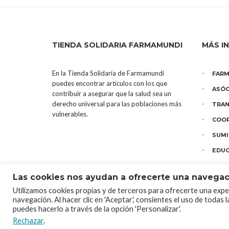
TIENDA SOLIDARIA FARMAMUNDI
MÁS I
En la Tienda Solidaria de Farmamundi
FAR
puedes encontrar artículos con los que
ASÓC
contribuir a asegurar que la salud sea un
derecho universal para las poblaciones más
TRAN
vulnerables.
COOP
SUMI
EDUC
Las cookies nos ayudan a ofrecerte una navegac
Utilizamos cookies propias y de terceros para ofrecerte una exper
navegación. Al hacer clic en 'Aceptar', consientes el uso de todas
Tienda Solidaria Farmamundi. Todos los derechos reserv
puedes hacerlo a través de la opción 'Personalizar'.
Rechazar
.