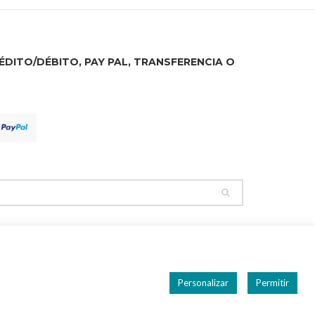
DITO/DÉBITO, PAY PAL, TRANSFERENCIA O
PEDIDOS
AVISO LEGAL
POLÍTICA DE PRIVACIDAD
Personalizar
COOKIES
Permitir
CONTACTO