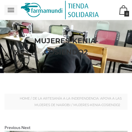
0
MUJERES-KENIA-
COSIENDO2
HOME
/
DE LA ARTESANÍA A LA INDEPENDENCIA: APOYA A LAS
MUJERES DE NAIROBI
/
MUJERES-KENIA-COSIENDO2
Previous
Next