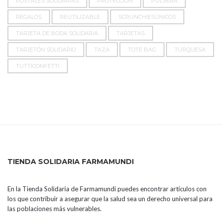
POSTALES SOLIDARIAS
PROTECCIÓN
PULSERA
REGALOS
REUTILIZABLE
SCRUNCHIESÚNICOS
TARJETA DE BODA SOLIDARIA
TARJETAS
TARJETÓN SOLIDARIO
TAZA
TOTE BAG
TURQUESA
TUTTICONFETTI
TIENDA SOLIDARIA FARMAMUNDI
En la Tienda Solidaria de Farmamundi puedes encontrar artículos con
los que contribuir a asegurar que la salud sea un derecho universal para
las poblaciones más vulnerables.