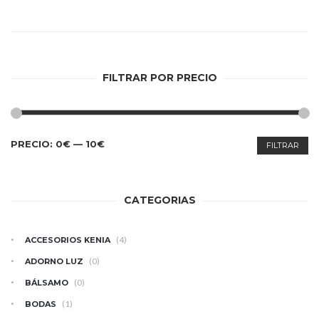
se
pueden
elegir
en
la
FILTRAR POR PRECIO
página
de
producto
PRECIO
PRECIO
PRECIO:
0€
—
10€
FILTRAR
MÍNIMO
MÁXIMO
CATEGORIAS
(4)
ACCESORIOS KENIA
(0)
ADORNO LUZ
(0)
BÁLSAMO
(1)
BODAS