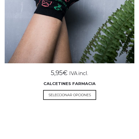
5,95
€
IVA incl.
CALCETINES FARMACIA
Este
SELECCIONAR OPCIONES
producto
tiene
múltiples
variantes.
Las
opciones