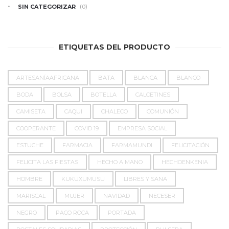
(0)
SIN CATEGORIZAR
ETIQUETAS DEL PRODUCTO
ARTESANÍAAFRICANA
BATA
BLANCA
BLANCO
BODA
BOLSA
BOTELLA
CALCETINES
CAMISETA
CAQUI
CHALECO
COMUNIÓN
COOPERANTE
COVID 19
EMPRESA SOCIAL
ESTUCHE
FARMACIA
FARMAMUNDI
FELICITACIÓN
FELICITA LAS FIESTAS
HECHO A MANO
HECHOENKENIA
HOMBRE
KUKUXUMUSU
LIBRES Y SANA
MARISCAL
MUJER
NAVIDAD
NECESER
NEGRO
PACO ROCA
PORTADA