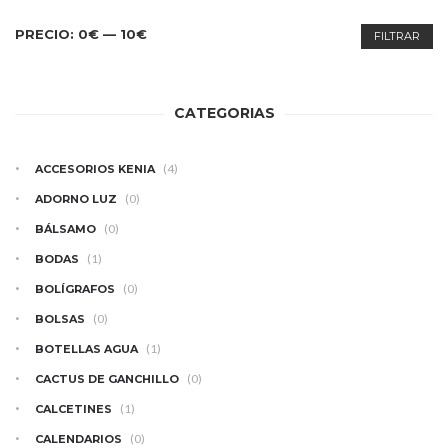
PRECIO
PRECIO
PRECIO:
0€
—
10€
FILTRAR
MÍNIMO
MÁXIMO
CATEGORIAS
(4)
ACCESORIOS KENIA
(0)
ADORNO LUZ
(0)
BÁLSAMO
(1)
BODAS
(0)
BOLÍGRAFOS
(0)
BOLSAS
(1)
BOTELLAS AGUA
(0)
CACTUS DE GANCHILLO
(1)
CALCETINES
(0)
CALENDARIOS