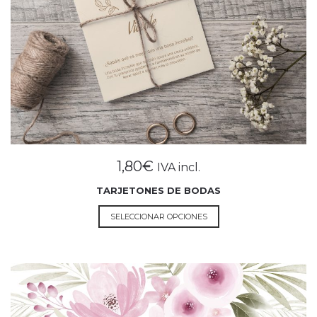
1,80
€
IVA incl.
TARJETONES DE BODAS
Este
SELECCIONAR OPCIONES
producto
tiene
múltiples
variantes.
Las
opciones