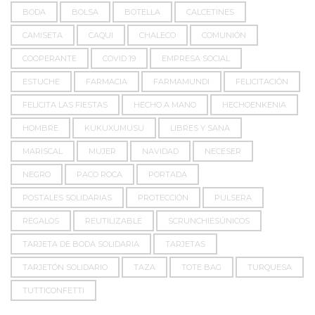
BODA
BOLSA
BOTELLA
CALCETINES
CAMISETA
CAQUI
CHALECO
COMUNIÓN
COOPERANTE
COVID 19
EMPRESA SOCIAL
ESTUCHE
FARMACIA
FARMAMUNDI
FELICITACIÓN
FELICITA LAS FIESTAS
HECHO A MANO
HECHOENKENIA
HOMBRE
KUKUXUMUSU
LIBRES Y SANA
MARISCAL
MUJER
NAVIDAD
NECESER
NEGRO
PACO ROCA
PORTADA
POSTALES SOLIDARIAS
PROTECCIÓN
PULSERA
REGALOS
REUTILIZABLE
SCRUNCHIESÚNICOS
TARJETA DE BODA SOLIDARIA
TARJETAS
TARJETÓN SOLIDARIO
TAZA
TOTE BAG
TURQUESA
TUTTICONFETTI