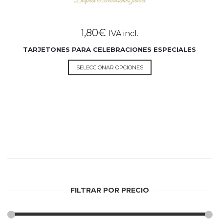
1,80
€
IVA incl.
TARJETONES PARA CELEBRACIONES ESPECIALES
Este
SELECCIONAR OPCIONES
producto
tiene
múltiples
variantes.
Las
opciones
se
pueden
elegir
en
la
FILTRAR POR PRECIO
página
de
producto