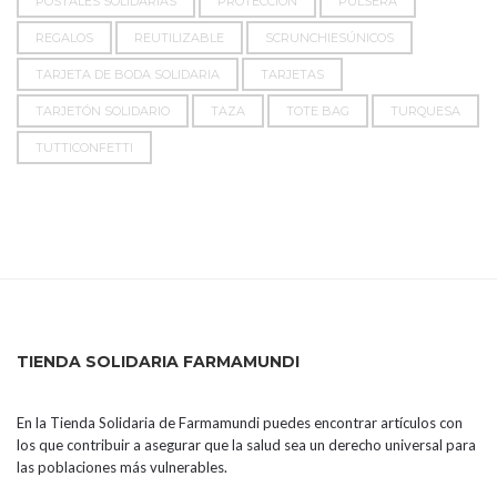
POSTALES SOLIDARIAS
PROTECCIÓN
PULSERA
REGALOS
REUTILIZABLE
SCRUNCHIESÚNICOS
TARJETA DE BODA SOLIDARIA
TARJETAS
TARJETÓN SOLIDARIO
TAZA
TOTE BAG
TURQUESA
TUTTICONFETTI
TIENDA SOLIDARIA FARMAMUNDI
En la Tienda Solidaria de Farmamundi puedes encontrar artículos con
los que contribuir a asegurar que la salud sea un derecho universal para
las poblaciones más vulnerables.