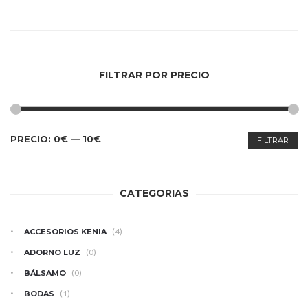
FILTRAR POR PRECIO
PRECIO
PRECIO
PRECIO:
0€
—
10€
FILTRAR
MÍNIMO
MÁXIMO
CATEGORIAS
(4)
ACCESORIOS KENIA
(0)
ADORNO LUZ
(0)
BÁLSAMO
(1)
BODAS