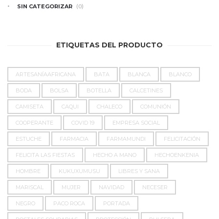
(0)
SIN CATEGORIZAR
ETIQUETAS DEL PRODUCTO
ARTESANÍAAFRICANA
BATA
BLANCA
BLANCO
BODA
BOLSA
BOTELLA
CALCETINES
CAMISETA
CAQUI
CHALECO
COMUNIÓN
COOPERANTE
COVID 19
EMPRESA SOCIAL
ESTUCHE
FARMACIA
FARMAMUNDI
FELICITACIÓN
FELICITA LAS FIESTAS
HECHO A MANO
HECHOENKENIA
HOMBRE
KUKUXUMUSU
LIBRES Y SANA
MARISCAL
MUJER
NAVIDAD
NECESER
NEGRO
PACO ROCA
PORTADA